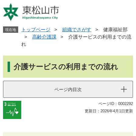
ペ
メ
ー
ニ
ジ
ュ
の
ー
先
を
トップページ
>
組織でさがす
>
健康福祉部
現在地
頭
飛
>
高齢介護課
>
介護サービスの利用までの流
で
ば
れ
す
し
。
て
本
本
文
介護サービスの利用までの流れ
文
へ
ページ内目次
ページID：0002292
更新日：2026年4月1日更新