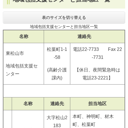
表のサイズを切り替える
地域包括支援センターと担当地区一覧
名称
連絡先
松葉町1-1
電話22-7733 Fax 22
東松山市
-58
-7731
地域包括支援セ
(高齢介護
【休日、夜間緊急時は
ンター
課内)
電話23-2221】
名称
連絡先
担当地区
本町、神明町、材木
大字松山2
町、松葉町
183