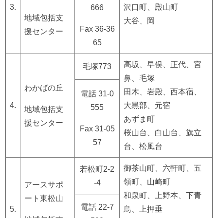
3.
沢口町、殿山町
666
地域包括支
大谷、岡
Fax 36-36
援センター
65
高坂、早俣、正代、宮
毛塚773
鼻、毛塚
わかばの丘
田木、岩殿、西本宿、
電話 31-0
4.
大黒部、元宿
555
地域包括支
あずま町
援センター
Fax 31-05
桜山台、白山台、旗立
57
台、松風台
御茶山町、六軒町、五
若松町2-2
領町、山崎町
-4
アースサポ
和泉町、上野本、下青
ート東松山
電話 22-7
5.
鳥、上押垂