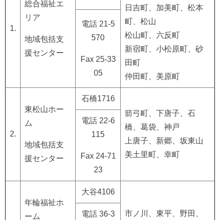
総合福祉エ
日吉町、加美町、松本
リア
町、松山
電話 21-5
1.
松山町、六反町
570
地域包括支
新宿町、小松原町、砂
援センター
Fax 25-33
田町
05
仲田町、美原町
石橋1716
東松山ホー
箭弓町、下唐子、石
電話 22-6
ム
橋、葛袋、神戸
2.
115
上唐子、新郷、坂東山
地域包括支
美土里町、幸町
Fax 24-71
援センター
23
大谷4106
年輪福祉ホ
市ノ川、東平、野田、
電話 36-3
ーム