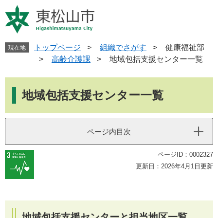
ペ
メ
ー
ニ
ジ
ュ
の
ー
先
を
トップページ
>
組織でさがす
>
健康福祉部
現在地
頭
飛
>
高齢介護課
>
地域包括支援センター一覧
で
ば
す
し
本
。
て
文
地域包括支援センター一覧
本
文
へ
ページ内目次
ページID：0002327
更新日：2026年4月1日更新
地域包括支援センターと担当地区一覧