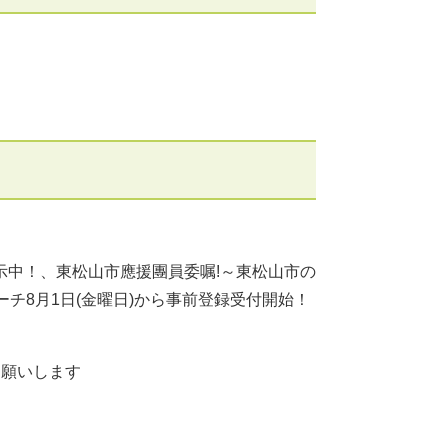
示中！、東松山市應援團員委嘱!～東松山市の
チ8月1日(金曜日)から事前登録受付開始！
お願いします