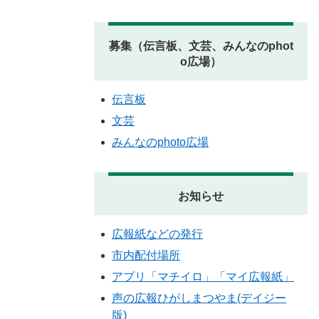
募集（伝言板、文芸、みんなのphot
o広場）
伝言板
文芸
みんなのphoto広場
お知らせ
広報紙などの発行
市内配付場所
アプリ「マチイロ」「マイ広報紙」
声の広報ひがしまつやま(デイジー
版)