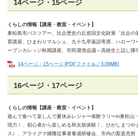
14ページ・15ページ
くらしの情報【講座・教室・イベント】
​​​​東松島市バスツアー、比企歴史の丘巡回文化財展「比
育講座、ひまわりマルシェ、九十九亭落語寄席、ハローワ
ープンカレッジ秋期講座、市民環境会議～高校生と話し隊!
14ページ・15ページ [PDFファイル／3.09MB]
16ページ・17ページ
くらしの情報【講座・教室・イベント】
​遊んで食べて楽しんで夏休みレジャー体験ラリーin東松山
現力！、初心者から楽しめる和太鼓体験！、ひがしまつや
ス）、アライグマ捕獲従事者養成研修会​、市内の梨直売所