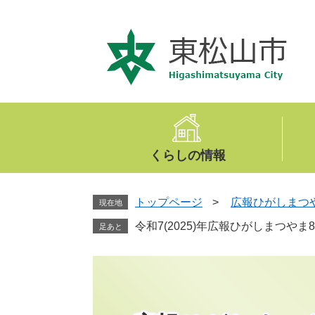
ペ
メ
ー
ニ
ジ
ュ
の
ー
先
を
頭
飛
で
ば
す
し
。
て
くらしの情報
本
文
へ
トップページ
>
広報ひがしまつ
現在地
令和7(2025)年広報ひがしまつやま
足あと