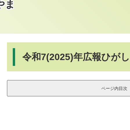
やま
本
文
令和7(2025)年広報ひ
ページ内目次