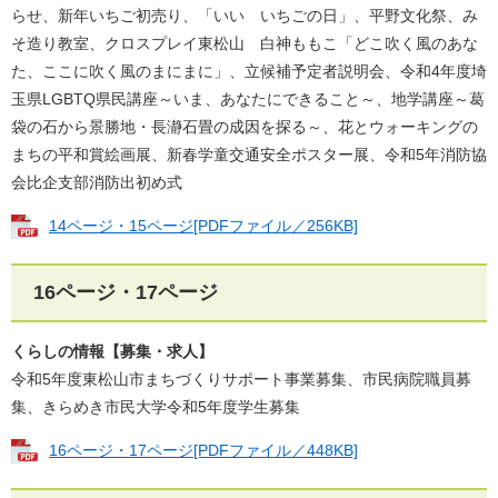
らせ、新年いちご初売り、「いい いちごの日」、平野文化祭、み
そ造り教室、クロスプレイ東松山 白神ももこ「どこ吹く風のあな
た、ここに吹く風のまにまに」、立候補予定者説明会、令和4年度埼
玉県LGBTQ県民講座～いま、あなたにできること～、地学講座～葛
袋の石から景勝地・長瀞石畳の成因を探る～、花とウォーキングの
まちの平和賞絵画展、新春学童交通安全ポスター展、令和5年消防協
会比企支部消防出初め式
14ページ・15ページ[PDFファイル／256KB]
16ページ・17ページ
くらしの情報【募集・求人】
令和5年度東松山市まちづくりサポート事業募集、市民病院職員募
集、きらめき市民大学令和5年度学生募集
16ページ・17ページ[PDFファイル／448KB]