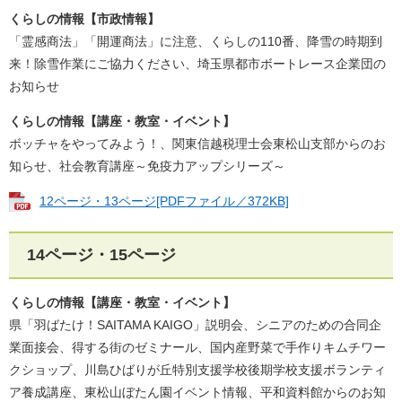
くらしの情報【市政情報】
「霊感商法」「開運商法」に注意、くらしの110番、降雪の時期到
来！除雪作業にご協力ください、埼玉県都市ボートレース企業団の
お知らせ
くらしの情報【講座・教室・イベント】
ボッチャをやってみよう！、関東信越税理士会東松山支部からのお
知らせ、社会教育講座～免疫力アップシリーズ～
12ページ・13ページ[PDFファイル／372KB]
14ページ・15ページ
くらしの情報【講座・教室・イベント】
県「羽ばたけ！SAITAMA KAIGO」説明会、シニアのための合同企
業面接会、得する街のゼミナール、国内産野菜で手作りキムチワー
クショップ、川島ひばりが丘特別支援学校後期学校支援ボランティ
ア養成講座、東松山ぼたん園イベント情報、平和資料館からのお知