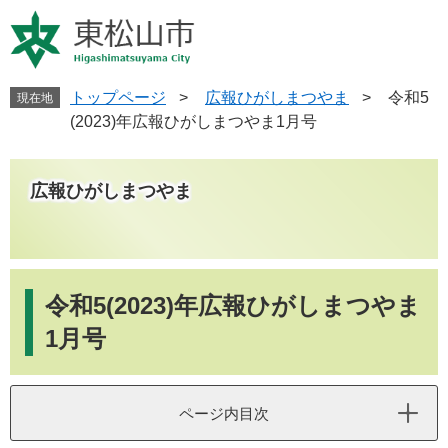
ペ
メ
ー
ニ
ジ
ュ
の
ー
先
を
トップページ
>
広報ひがしまつやま
>
令和5
現在地
頭
飛
(2023)年広報ひがしまつやま1月号
で
ば
す
し
。
て
広報ひがしまつやま
本
文
へ
本
文
令和5(2023)年広報ひがしまつやま
1月号
ページ内目次