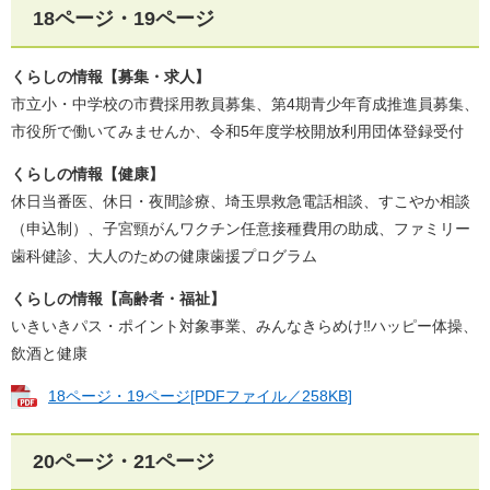
18ページ・19ページ
くらしの情報【募集・求人】
市立小・中学校の市費採用教員募集、第4期青少年育成推進員募集、
市役所で働いてみませんか、令和5年度学校開放利用団体登録受付
くらしの情報【健康】
休日当番医、休日・夜間診療、埼玉県救急電話相談、すこやか相談
（申込制）、子宮頸がんワクチン任意接種費用の助成、ファミリー
歯科健診、大人のための健康歯援プログラム
くらしの情報【高齢者・福祉】
いきいきパス・ポイント対象事業、みんなきらめけ‼ハッピー体操、
飲酒と健康
18ページ・19ページ[PDFファイル／258KB]
20ページ・21ページ