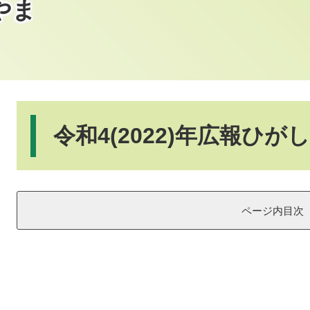
やま
本
文
令和4(2022)年広報ひが
ページ内目次