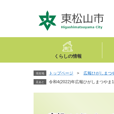
ペ
メ
ー
ニ
ジ
ュ
の
ー
先
を
頭
飛
で
ば
す
し
。
て
くらしの情報
本
文
へ
トップページ
>
広報ひがしまつ
現在地
令和4(2022)年広報ひがしまつやま
足あと