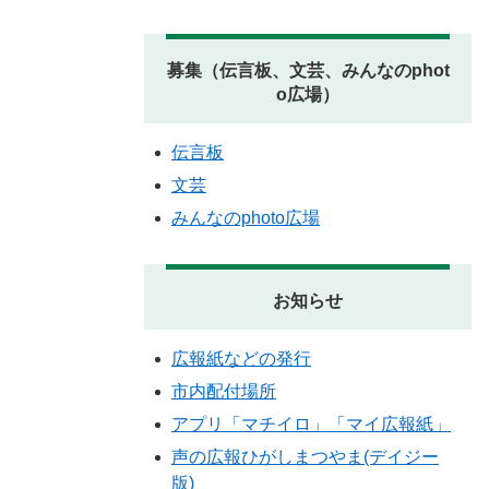
募集（伝言板、文芸、みんなのphot
o広場）
伝言板
文芸
みんなのphoto広場
お知らせ
広報紙などの発行
市内配付場所
アプリ「マチイロ」「マイ広報紙」
声の広報ひがしまつやま(デイジー
版)