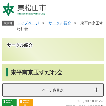
ペ
メ
ー
ニ
ジ
ュ
の
ー
先
を
トップページ
>
サークル紹介
>
東平南京玉す
現在地
頭
飛
だれ会
で
ば
す
し
。
て
サークル紹介
本
文
へ
本
文
東平南京玉すだれ会
ページ内目次
ページID：0001957