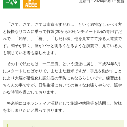
更新日：2024年6月1日更新
「さて、さて、さては南京玉すだれ…」という独特なしゃべり方
と軽快なリズムに乗って竹製(20から30センチメートル)の専用すだ
れで、「釣竿」、「橋」、「しだれ柳」他を見立てて操る大道芸で
す。調子が良く、座がパッと明るくなるような演芸で、見ている人
も演じている者も楽しめます。
その中で私たちは「一二三流」という流派に属し、平成24年6月
にスタートしたばかりで、まだまだ新米ですが、手足を動かすこと
により大脳が活性化し認知症の予防にもなるらしいです。練習はも
ちろんの事ですが、日常生活においての色々なお喋りやらで、賑や
かな時間を過ごしております。
将来的にはボランティア活動として施設や病院等を訪問し、皆様
を楽しませたいと思っております。