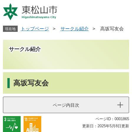
ペ
メ
ー
ニ
ジ
ュ
の
ー
先
を
トップページ
>
サークル紹介
>
高坂写友会
現在地
頭
飛
で
ば
す
し
サークル紹介
。
て
本
文
へ
本
文
高坂写友会
ページ内目次
ページID：0001865
更新日：2025年5月8日更新