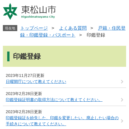
ペ
メ
ー
ニ
ジ
ュ
の
ー
先
を
トップページ
>
よくある質問
>
戸籍・住民登
現在地
頭
飛
録・印鑑登録・パスポート
>
印鑑登録
で
ば
す
し
本
。
て
文
印鑑登録
本
文
へ
2023年11月27日更新
日曜開庁について教えてください
2023年2月28日更新
印鑑登録証明書の取得方法について教えてください。
2023年2月28日更新
印鑑登録証を紛失した、印鑑を変更したい、廃止したい場合の
手続きについて教えてください。