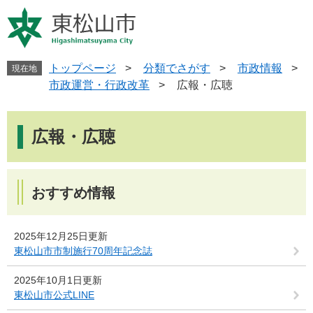
ペ
メ
ー
ニ
ジ
ュ
の
ー
先
を
トップページ
>
分類でさがす
>
市政情報
>
現在地
頭
飛
市政運営・行政改革
>
広報・広聴
で
ば
す
し
本
。
て
文
広報・広聴
本
文
へ
おすすめ情報
2025年12月25日更新
東松山市市制施行70周年記念誌
2025年10月1日更新
東松山市公式LINE