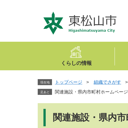
ペ
メ
ー
ニ
ジ
ュ
の
ー
先
を
頭
飛
で
ば
す
し
。
て
くらしの情報
本
文
へ
トップページ
>
組織でさがす
現在地
関連施設・県内市町村ホームページ
足あと
本
文
関連施設・県内市