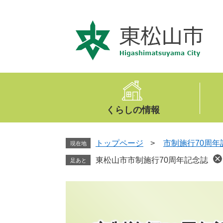
ペ
メ
ー
ニ
ジ
ュ
の
ー
先
を
頭
飛
で
ば
す
し
。
て
くらしの情報
本
文
へ
トップページ
>
市制施行70周
現在地
東松山市市制施行70周年記念誌
足あと