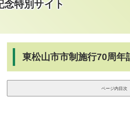
記念特別サイト
本
文
東松山市市制施行70周年
ページ内目次