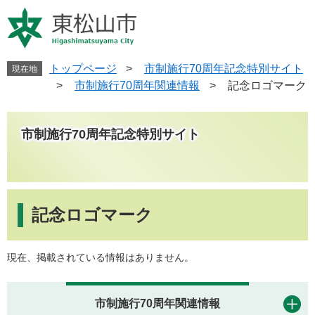
ペ
メ
ー
ニ
ジ
ュ
の
ー
先
を
トップページ
>
市制施行70周年記念特別サイト
現在地
頭
飛
>
市制施行70周年関連情報
>
記念ロゴマーク
で
ば
す
し
。
て
市制施行70周年記念特別サイト
本
文
へ
本
文
記念ロゴマーク
現在、掲載されている情報はありません。
市制施行70周年関連情報