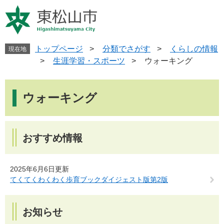
ペ
メ
ー
ニ
ジ
ュ
の
ー
先
を
トップページ
>
分類でさがす
>
くらしの情報
現在地
頭
飛
>
生涯学習・スポーツ
>
ウォーキング
で
ば
す
し
本
。
て
文
ウォーキング
本
文
へ
おすすめ情報
2025年6月6日更新
てくてくわくわく歩育ブックダイジェスト版第2版
お知らせ