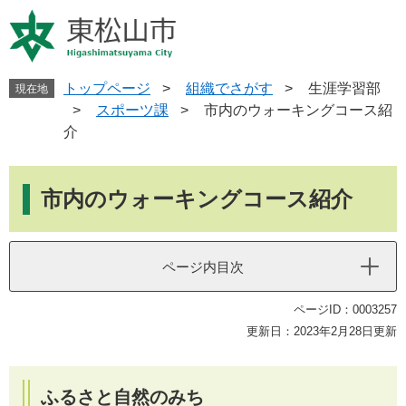
ペ
メ
ー
ニ
ジ
ュ
の
ー
先
を
トップページ
>
組織でさがす
>
生涯学習部
現在地
頭
飛
>
スポーツ課
>
市内のウォーキングコース紹
で
ば
介
す
し
。
て
本
本
文
市内のウォーキングコース紹介
文
へ
ページ内目次
ページID：0003257
更新日：2023年2月28日更新
ふるさと自然のみち