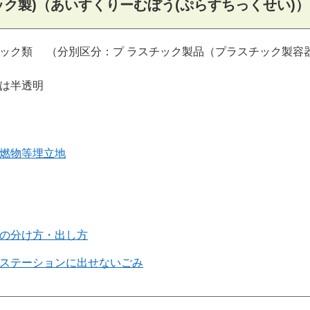
ク製)（あいすくりーむぼう(ぷらすちっくせい)）
ック類
（分別区分：プ ラスチック製品（プラスチック製容
は半透明
燃物等埋立地
の分け方・出し方
ステーションに出せないごみ