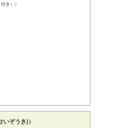
ク付き））
せいぞうき)）