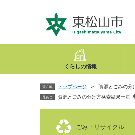
ペ
メ
ー
ニ
ジ
ュ
の
ー
先
を
頭
飛
で
ば
す
し
。
て
くらしの情報
本
文
へ
トップページ
>
資源とごみの分
現在地
資源とごみの分け方検索結果一覧
足あと
本
文
ごみ・リサイクル