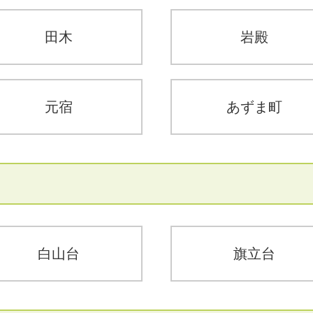
田木
岩殿
元宿
あずま町
白山台
旗立台