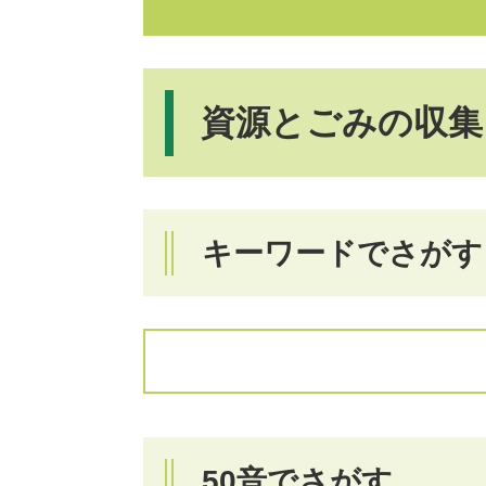
資源とごみの収集
キーワードでさがす
キ
ー
ワ
ー
ド
を
50音でさがす