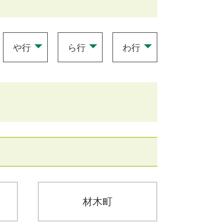
や行
ら行
わ行
材木町