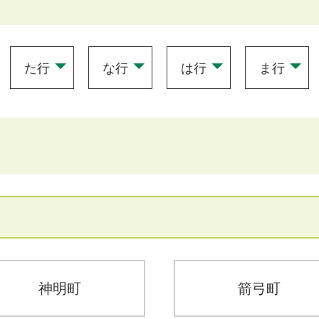
た行
な行
は行
ま行
神明町
箭弓町