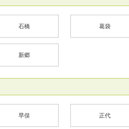
石橋
葛袋
新郷
早俣
正代