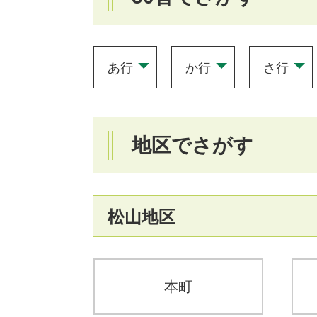
入
力
あ行
か行
さ行
地区でさがす
松山地区
本町