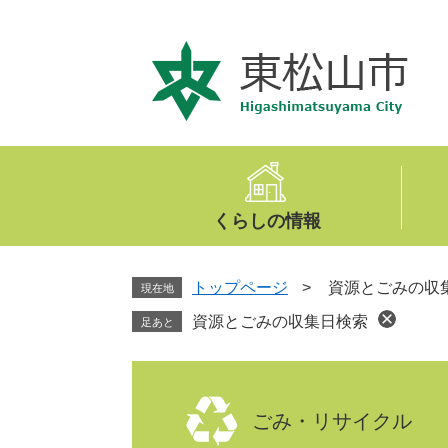
ペ
メ
ー
ニ
ジ
ュ
の
ー
先
を
頭
飛
で
ば
す
し
。
て
くらしの情報
本
文
へ
トップページ
>
資源とごみの収
現在地
資源とごみの収集日検索
足あと
本
文
ごみ・リサイクル