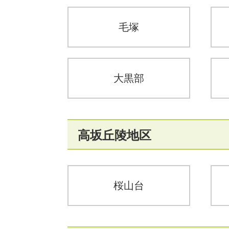
毛塚
大黒部
高坂丘陵地区
桜山台