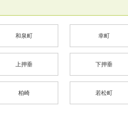
和泉町
幸町
上押垂
下押垂
柏崎
若松町