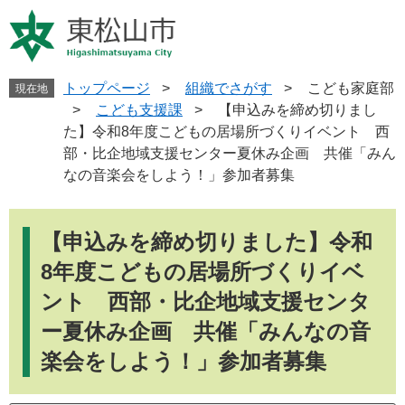
ペ
メ
ー
ニ
ジ
ュ
の
ー
先
を
トップページ
>
組織でさがす
>
こども家庭部
現在地
頭
飛
>
こども支援課
>
【申込みを締め切りまし
で
ば
た】令和8年度こどもの居場所づくりイベント 西
す
し
部・比企地域支援センター夏休み企画 共催「みん
。
て
なの音楽会をしよう！」参加者募集
本
文
本
へ
文
【申込みを締め切りました】令和
8年度こどもの居場所づくりイベ
ント 西部・比企地域支援センタ
ー夏休み企画 共催「みんなの音
楽会をしよう！」参加者募集