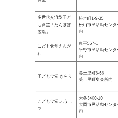
多世代交流型子ど
松本町1-9-35
も食堂「たんぽぽ
松山市民活動センタ
内
広場」
東平567-1
こども食堂えんが
平野市民活動センタ
わ
内
美土里町6-66
子ども食堂 きらり
美土里町集会所内
大谷3400-10
こども食堂 ふうし
大岡市民活動センタ
ゃ
内