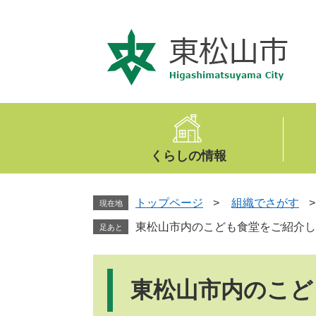
ペ
メ
ー
ニ
ジ
ュ
の
ー
先
を
頭
飛
で
ば
す
し
。
て
くらしの情報
本
文
へ
トップページ
>
組織でさがす
現在地
東松山市内のこども食堂をご紹介し
足あと
本
文
東松山市内のこど