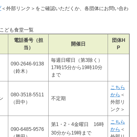
プ
＜外部リンク＞
をご確認いただくか、各団体にお問い合わ
こども食堂一覧
電話番号（担
団体H
開催日
当）
P
毎週日曜日（第3除く）
090-2646-9138
17時15分から19時10分
（鈴木）
まで
こちら
080-3518-5511
から
＜
ン
不定期
（田中）
外部リ
ンク＞
こちら
第1・2・4金曜日 16時
090-6485-9576
から
＜
30分から19時まで
（勝田）
外部リ