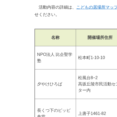
活動内容の詳細は、
こどもの居場所マッ
せください。
名称
開催場所住所
NPO法人 比企聖学
松本町1-10-10
塾
松風台8−2
夕やけひろば
高坂丘陵市民活動セ
ター内
長くつ下のピッピ
上唐子1461-82
食堂