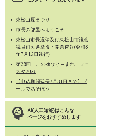
東松山夏まつり
市長の部屋へようこそ
東松山市長選挙及び東松山市議会
議員補欠選挙投・開票速報(令和8
年7月12日執行)
第23回 このゆびと～まれ！フェ
スタ2026
【申込期間延長7月31日まで】プ
ールであそぼう
AI(人工知能)はこんな
ページをおすすめします