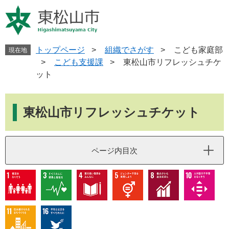
ペ
メ
ー
ニ
ジ
ュ
の
ー
先
を
トップページ
>
組織でさがす
>
こども家庭部
現在地
頭
飛
>
こども支援課
>
東松山市リフレッシュチケ
で
ば
ット
す
し
。
て
本
本
文
東松山市リフレッシュチケット
文
へ
ページ内目次