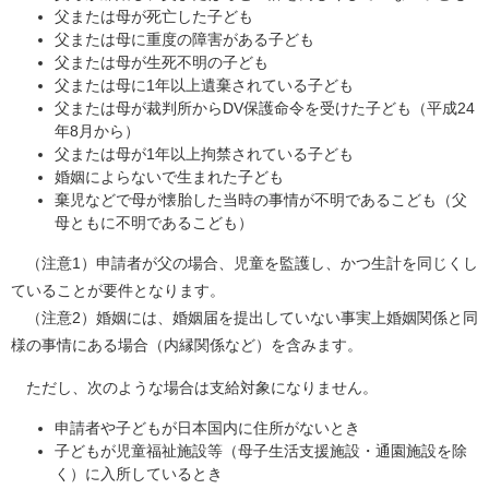
父または母が死亡した子ども
父または母に重度の障害がある子ども
父または母が生死不明の子ども
父または母に1年以上遺棄されている子ども
父または母が裁判所からDV保護命令を受けた子ども（平成24
年8月から）
父または母が1年以上拘禁されている子ども
婚姻によらないで生まれた子ども
棄児などで母が懐胎した当時の事情が不明であるこども（父
母ともに不明であるこども）
（注意1）申請者が父の場合、児童を監護し、かつ生計を同じくし
ていることが要件となります。
（注意2）婚姻には、婚姻届を提出していない事実上婚姻関係と同
様の事情にある場合（内縁関係など）を含みます。
ただし、次のような場合は支給対象になりません。
申請者や子どもが日本国内に住所がないとき
子どもが児童福祉施設等（母子生活支援施設・通園施設を除
く）に入所しているとき