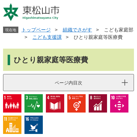
ペ
メ
ー
ニ
ジ
ュ
の
ー
先
を
トップページ
>
組織でさがす
>
こども家庭部
現在地
頭
飛
>
こども支援課
>
ひとり親家庭等医療費
で
ば
す
し
本
。
て
文
ひとり親家庭等医療費
本
文
へ
ページ内目次