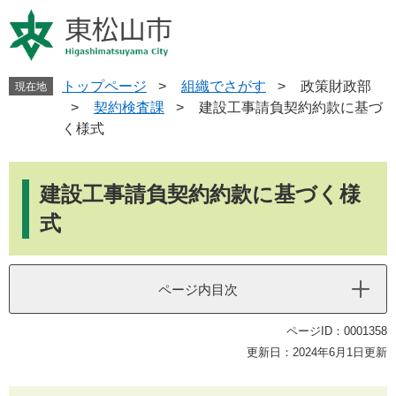
ペ
メ
ー
ニ
ジ
ュ
の
ー
先
を
トップページ
>
組織でさがす
>
政策財政部
現在地
頭
飛
>
契約検査課
>
建設工事請負契約約款に基づ
で
ば
く様式
す
し
。
て
本
本
文
建設工事請負契約約款に基づく様
文
へ
式
ページ内目次
ページID：0001358
更新日：2024年6月1日更新