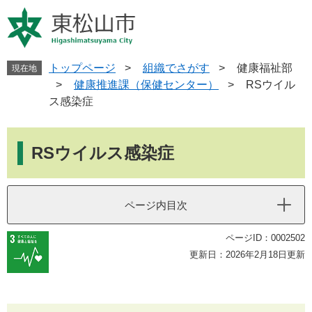
ペ
メ
ー
ニ
ジ
ュ
の
ー
先
を
トップページ
>
組織でさがす
>
健康福祉部
現在地
頭
飛
>
健康推進課（保健センター）
>
RSウイル
で
ば
ス感染症
す
し
。
て
本
本
文
RSウイルス感染症
文
へ
ページ内目次
ページID：0002502
更新日：2026年2月18日更新