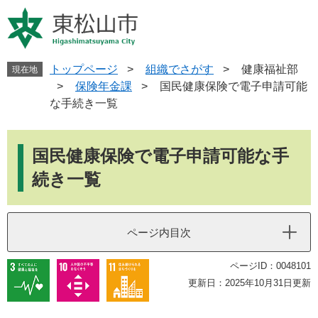
ペ
メ
ー
ニ
ジ
ュ
の
ー
先
を
トップページ
>
組織でさがす
>
健康福祉部
現在地
頭
飛
>
保険年金課
>
国民健康保険で電子申請可能
で
ば
な手続き一覧
す
し
。
て
本
本
文
国民健康保険で電子申請可能な手
文
へ
続き一覧
ページ内目次
ページID：0048101
更新日：2025年10月31日更新