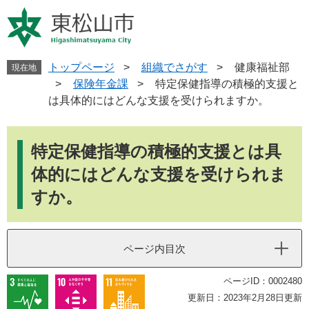
ペ
メ
ー
ニ
ジ
ュ
の
ー
先
を
トップページ
>
組織でさがす
>
健康福祉部
現在地
頭
飛
>
保険年金課
>
特定保健指導の積極的支援と
で
ば
は具体的にはどんな支援を受けられますか。
す
し
。
て
本
本
文
特定保健指導の積極的支援とは具
文
へ
体的にはどんな支援を受けられま
すか。
ページ内目次
ページID：0002480
更新日：2023年2月28日更新