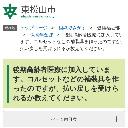
ペ
メ
ー
ニ
ジ
ュ
の
ー
先
を
トップページ
>
組織でさがす
>
健康福祉部
現在地
頭
飛
>
保険年金課
>
後期高齢者医療に加入してい
で
ば
ます。コルセットなどの補装具を作ったのですが、
す
し
払い戻しを受けられるか教えてください。
。
て
本
本
文
文
後期高齢者医療に加入していま
へ
す。コルセットなどの補装具を作
ったのですが、払い戻しを受けら
れるか教えてください。
ページ内目次