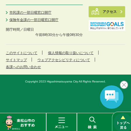
アクセス
市民課の一部日曜窓口開庁
保険年金課の一部日曜窓口開庁
開庁時間／
日曜日
午前8時30分から午後0時30分
このサイトについて
個人情報の取り扱いについて
サイトマップ
ウェブアクセシビリティについて
各課へのお問い合わせ
Copyright 2023 Higashimatsuyama City All Rights Reserved.
東
メ
検
松
ニ
索
山
ュ