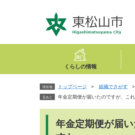
ペ
メ
ー
ニ
ジ
ュ
の
ー
先
を
頭
飛
で
ば
す
し
。
て
くらしの情報
本
文
へ
トップページ
>
組織でさがす
現在地
年金定期便が届いたのですが、これ
足あと
本
文
年金定期便が届い