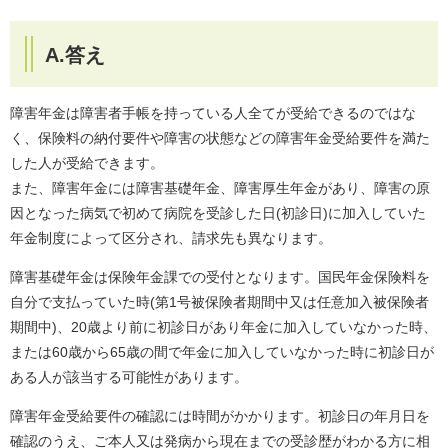
A.答え
障害年金は障害者手帳を持っている人全てが受給できるのではな
く、保険料の納付要件や障害の状態などの障害年金受給要件を満た
した人が受給できます。
また、障害年金には障害基礎年金、障害厚生年金があり、障害の原
因となった病気で初めて病院を受診した日(初診日)に加入していた
年金制度によって区分され、請求先も異なります。
障害基礎年金は保険年金課での受付となります。国民年金保険料を
自分で支払っていた時(第1号被保険者期間中又は任意加入被保険者
期間中)、20歳より前に初診日があり年金に加入していなかった時、
または60歳から65歳の間で年金に加入していなかった時に初診日が
ある人が該当する可能性があります。
障害年金受給要件の確認には時間がかかります。初診日の年月日を
確認のうえ、ご本人又は発病から現在までの受診歴がわかる方に相