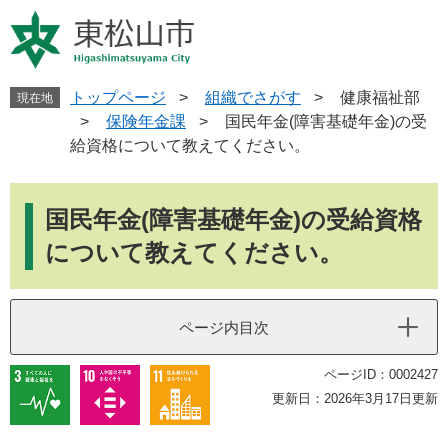
ペ
メ
ー
ニ
ジ
ュ
の
ー
先
を
トップページ
>
組織でさがす
>
健康福祉部
現在地
頭
飛
>
保険年金課
>
国民年金(障害基礎年金)の受
で
ば
給資格について教えてください。
す
し
。
て
本
本
文
国民年金(障害基礎年金)の受給資格
文
へ
について教えてください。
ページ内目次
ページID：0002427
更新日：2026年3月17日更新