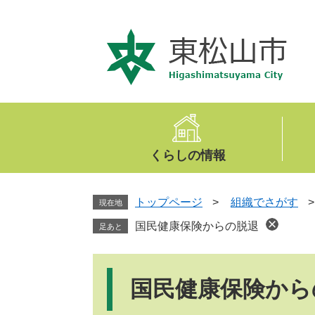
ペ
メ
ー
ニ
ジ
ュ
の
ー
先
を
頭
飛
で
ば
す
し
。
て
くらしの情報
本
文
へ
トップページ
>
組織でさがす
現在地
国民健康保険からの脱退
足あと
本
文
国民健康保険から