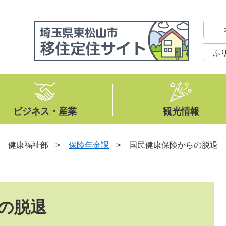
ふ
ビジネス・産業
観光情報
>
健康福祉部
>
保険年金課
>
国民健康保険からの脱退
の脱退