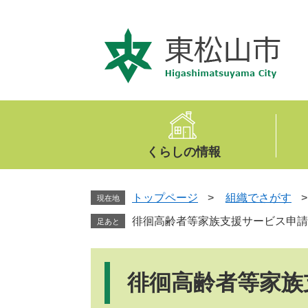
ペ
メ
ー
ニ
ジ
ュ
の
ー
先
を
頭
飛
で
ば
す
し
。
て
くらしの情報
本
文
へ
トップページ
>
組織でさがす
現在地
徘徊高齢者等家族支援サービス申請
足あと
本
文
徘徊高齢者等家族