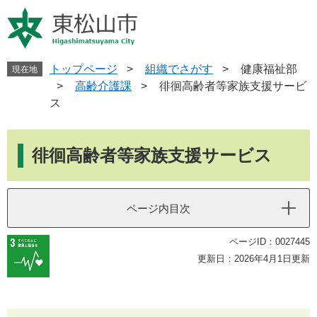
ペ
メ
ー
ニ
ジ
ュ
の
ー
先
を
トップページ
>
組織でさがす
>
健康福祉部
現在地
頭
飛
>
高齢介護課
>
徘徊高齢者等家族支援サービ
で
ば
ス
す
し
。
て
本
本
文
徘徊高齢者等家族支援サービス
文
へ
ページ内目次
ページID：0027445
更新日：2026年4月1日更新