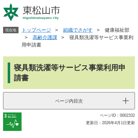
ペ
メ
ー
ニ
ジ
ュ
の
ー
先
を
トップページ
>
組織でさがす
>
健康福祉部
現在地
頭
飛
>
高齢介護課
>
寝具類洗濯等サービス事業利
で
ば
用申請書
す
し
。
て
本
本
文
寝具類洗濯等サービス事業利用申
文
へ
請書
ページ内目次
ページID：0002332
更新日：2026年4月1日更新