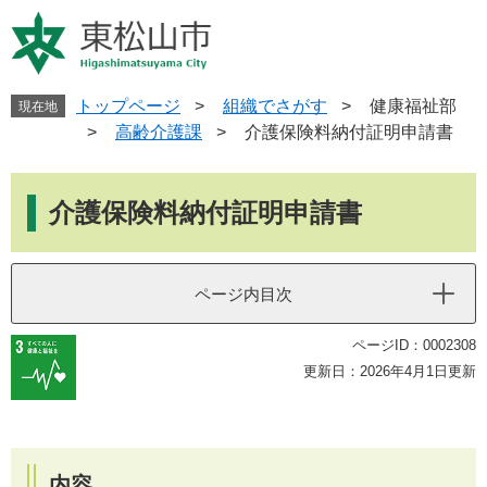
ペ
メ
ー
ニ
ジ
ュ
の
ー
先
を
トップページ
>
組織でさがす
>
健康福祉部
現在地
頭
飛
>
高齢介護課
>
介護保険料納付証明申請書
で
ば
す
し
本
。
て
文
介護保険料納付証明申請書
本
文
へ
ページ内目次
ページID：0002308
更新日：2026年4月1日更新
内容