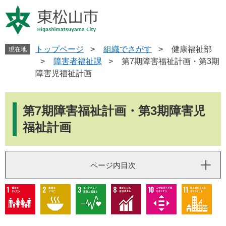
ペ
メ
ー
ニ
ジ
ュ
の
ー
先
を
トップページ
>
組織でさがす
>
健康福祉部
現在地
頭
飛
>
障害者福祉課
>
第7期障害福祉計画・第3期
で
ば
障害児福祉計画
す
し
。
て
本
本
文
第7期障害福祉計画・第3期障害児
文
へ
福祉計画
ページ内目次