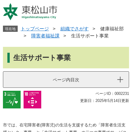
ペ
メ
ー
ニ
ジ
ュ
の
ー
先
を
トップページ
>
組織でさがす
>
健康福祉部
現在地
頭
飛
>
障害者福祉課
>
生活サポート事業
で
ば
す
し
本
。
て
文
生活サポート事業
本
文
へ
ページ内目次
ページID：0002231
更新日：2025年5月14日更新
市では、在宅障害者(障害児)の生活を支援するため「障害者生活支