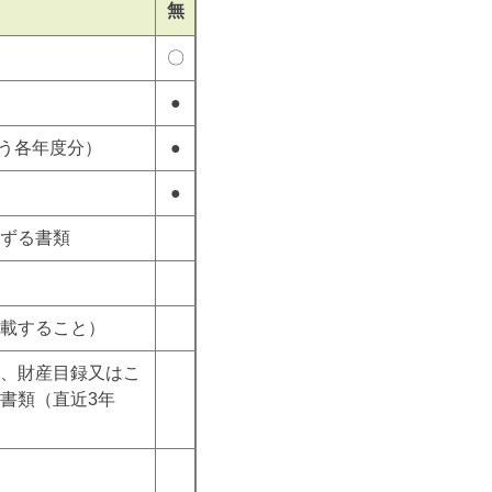
無
〇
●
行う各年度分）
●
●
ずる書類
載すること）
、財産目録又はこ
書類（直近3年