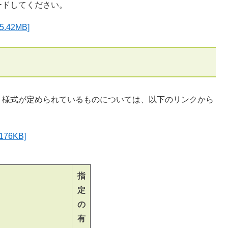
ドしてください。
42MB]
様式が定められているものについては、以下のリンクから
6KB]
指
定
の
有