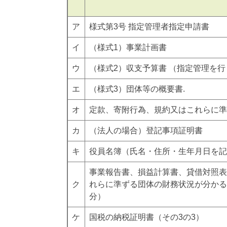
ア
様式第3号 指定管理者指定申請書
イ
（様式1）事業計画書
ウ
（様式2）収支予算書 （指定管理を
エ
（様式3）団体等の概要書.
オ
定款、寄附行為、規約又はこれらに準
カ
（法人の場合）登記事項証明書
キ
役員名簿（氏名・住所・生年月日を記
事業報告書、損益計算書、貸借対照表
ク
れらに準ずる団体の財務状況が分かる
分）
ケ
国税の納税証明書（その3の3）