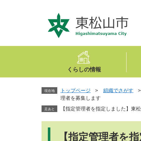
ペ
メ
ー
ニ
ジ
ュ
の
ー
先
を
頭
飛
で
ば
す
し
。
て
くらしの情報
本
文
へ
トップページ
>
組織でさがす
現在地
理者を募集します
【指定管理者を指定しました】東松
足あと
本
文
【指定管理者を指