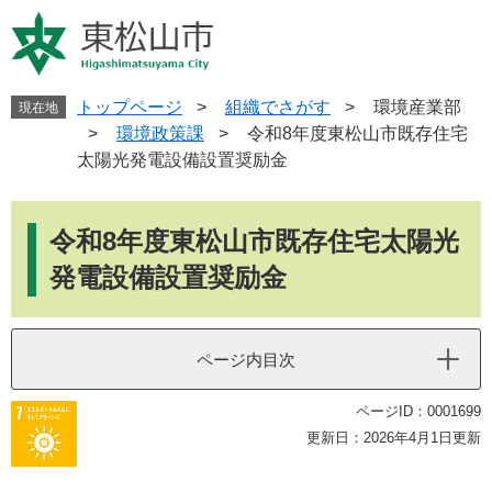
ペ
メ
ー
ニ
ジ
ュ
の
ー
先
を
トップページ
>
組織でさがす
>
環境産業部
現在地
頭
飛
>
環境政策課
>
令和8年度東松山市既存住宅
で
ば
太陽光発電設備設置奨励金
す
し
。
て
本
本
文
令和8年度東松山市既存住宅太陽光
文
へ
発電設備設置奨励金
ページ内目次
ページID：0001699
更新日：2026年4月1日更新