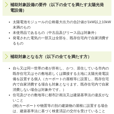
補助対象設備の要件（以下の全てを満たす太陽光発
電設備）
太陽電池モジュールの公称最大出力の合計値が1kW以上10kW
未満のもの
未使用品であるもの（中古品及びリース品は対象外）
発電された電気の一部又は全部を、既存住宅内で自家消費す
るもの
補助対象となる方（以下の全てを満たす方）
自ら又は同一世帯の者が所有し、かつ、居住している市内の
既存住宅又はその敷地若しくは隣接する土地に太陽光発電設
備を設置する個人（カーポートの屋根等に設置し、既存住宅
内で自家消費する場合も対象となります。既存住宅内で自家
消費しない場合は対象外です。）
住宅及びその敷地等に都市計画法又は建築基準法の違反がな
いこと
(例)カーポートや物置等の別の建築物の屋根に設置する場合
は、建築基準法に基づく検査済証の交付を受けていること