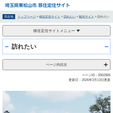
ペ
メ
現在地
トップページ
>
移住定住サイト
>
訪れたい
>
観光サイト
>
訪れたい
ー
ニ
ジ
ュ
の
ー
移住定住サイトメニュー
先
を
頭
飛
本
で
ば
訪れたい
文
す。
し
て
本
ページ内目次
文
へ
ページID：0002805
更新日：2026年3月13日更新