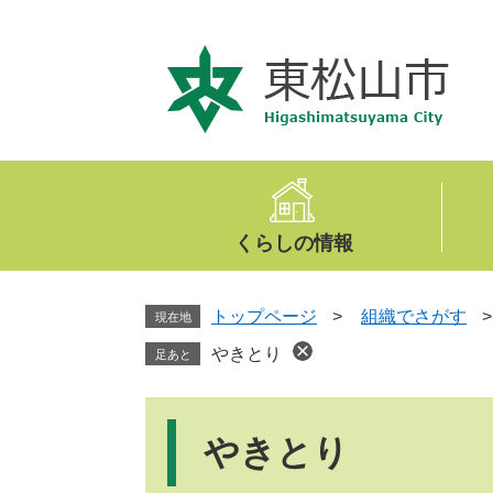
ペ
メ
ー
ニ
ジ
ュ
の
ー
先
を
頭
飛
で
ば
す
し
。
て
くらしの情報
本
文
へ
トップページ
>
組織でさがす
現在地
やきとり
足あと
本
文
やきとり