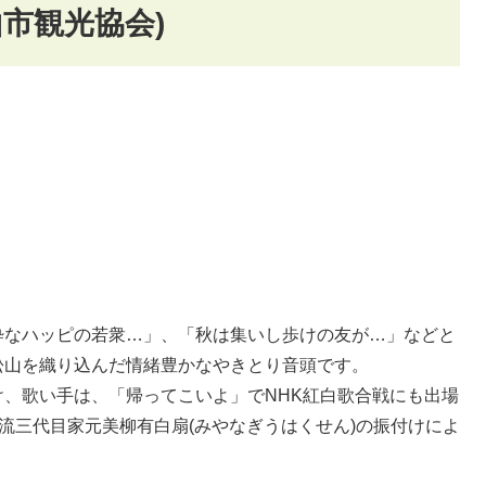
市観光協会)
粋なハッピの若衆…」、「秋は集いし歩けの友が…」などと
松山を織り込んだ情緒豊かなやきとり音頭です。
、歌い手は、「帰ってこいよ」でNHK紅白歌合戦にも出場
柳流三代目家元美柳有白扇(みやなぎうはくせん)の振付けによ