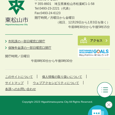
〒355-8601 埼玉県東松山市松葉町1-1-58
Tel:0493-23-2221（代表）
Fax:0493-24-6123
開庁時間／月曜日から金曜日
（祝日、12月29日から1月3日を除く）
午前8時30分から午後5時15分
アクセス
市民課の一部日曜窓口開庁
保険年金課の一部日曜窓口開庁
開庁時間／
日曜日
午前8時30分から午後0時30分
このサイトについて
個人情報の取り扱いについて
サイトマップ
ウェブアクセシビリティについて
各課へのお問い合わせ
ご
み・
Copyright 2023 Higashimatsuyama City All Rights Reserved.
リ
サ
イ