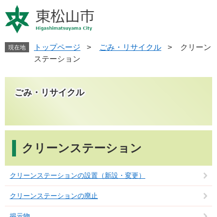
ペ
メ
ー
ニ
ジ
ュ
の
ー
先
を
トップページ
>
ごみ・リサイクル
>
クリーン
現在地
頭
飛
ステーション
で
ば
す
し
。
て
ごみ・リサイクル
本
文
へ
本
文
クリーンステーション
クリーンステーションの設置（新設・変更）
クリーンステーションの廃止
掲示物