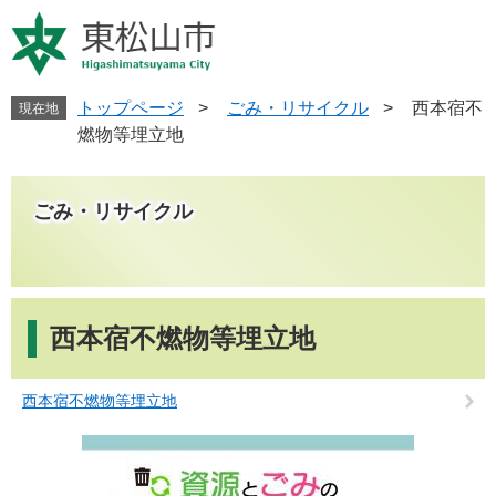
ペ
メ
ー
ニ
ジ
ュ
の
ー
先
を
トップページ
>
ごみ・リサイクル
>
西本宿不
現在地
頭
飛
燃物等埋立地
で
ば
す
し
。
て
ごみ・リサイクル
本
文
へ
本
文
西本宿不燃物等埋立地
西本宿不燃物等埋立地