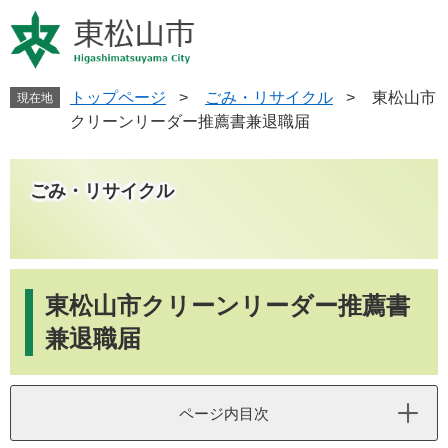
ペ
メ
ー
ニ
ジ
ュ
の
ー
先
を
トップページ
>
ごみ・リサイクル
>
東松山市
現在地
頭
飛
クリーンリーダー推薦書兼退職届
で
ば
す
し
。
て
ごみ・リサイクル
本
文
へ
本
文
東松山市クリーンリーダー推薦書
兼退職届
ページ内目次