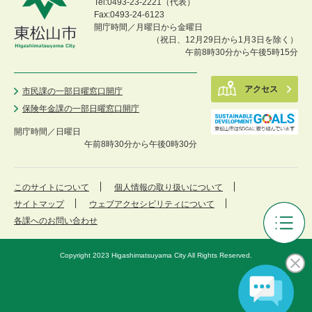
Tel:0493-23-2221（代表）
Fax:0493-24-6123
開庁時間／月曜日から金曜日
（祝日、12月29日から1月3日を除く）
午前8時30分から午後5時15分
アクセス
市民課の一部日曜窓口開庁
保険年金課の一部日曜窓口開庁
開庁時間／
日曜日
午前8時30分から午後0時30分
このサイトについて
個人情報の取り扱いについて
サイトマップ
ウェブアクセシビリティについて
各課へのお問い合わせ
サ
ー
Copyright 2023 Higashimatsuyama City All Rights Reserved.
ク
ル
紹
介