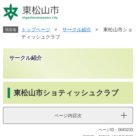
ペ
メ
ー
ニ
ジ
ュ
の
ー
先
を
トップページ
>
サークル紹介
>
東松山市ショ
現在地
頭
飛
ティッシュクラブ
で
ば
す
し
。
て
サークル紹介
本
文
へ
本
文
東松山市ショティッシュクラブ
ページ内目次
ページID：0043233