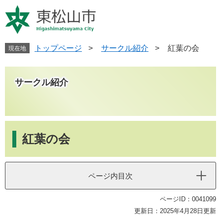
ペ
メ
ー
ニ
ジ
ュ
の
ー
先
を
トップページ
>
サークル紹介
>
紅葉の会
現在地
頭
飛
で
ば
す
し
サークル紹介
。
て
本
文
へ
本
文
紅葉の会
ページ内目次
ページID：0041099
更新日：2025年4月28日更新