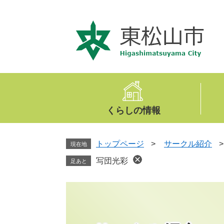
ペ
メ
ー
ニ
ジ
ュ
の
ー
先
を
頭
飛
で
ば
す
し
。
て
くらしの情報
本
文
へ
トップページ
>
サークル紹介
現在地
写団光彩
足あと