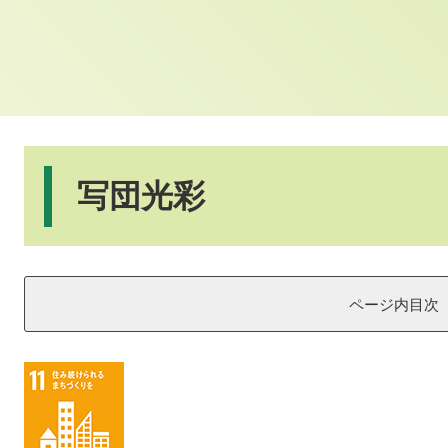
本
文
写団光彩
ページ内目次