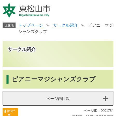
ペ
メ
ー
ニ
ジ
ュ
の
ー
先
を
トップページ
>
サークル紹介
>
ピアニーマジ
現在地
頭
飛
シャンズクラブ
で
ば
す
し
。
て
サークル紹介
本
文
へ
本
文
ピアニーマジシャンズクラブ
ページ内目次
ページID：0001754