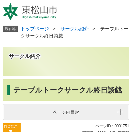
ペ
メ
ー
ニ
ジ
ュ
の
ー
先
を
トップページ
>
サークル紹介
>
テーブルトー
現在地
頭
飛
クサークル終日談戯
で
ば
す
し
。
て
サークル紹介
本
文
へ
本
文
テーブルトークサークル終日談戯
ページ内目次
ページID：0001751