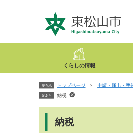
ペ
メ
ー
ニ
ジ
ュ
の
ー
先
を
頭
飛
で
ば
す
し
。
て
くらしの情報
本
文
へ
トップページ
>
申請・届出・手
現在地
納税
足あと
本
文
納税