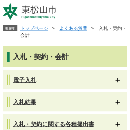
ペ
メ
ー
ニ
ジ
ュ
の
ー
先
を
トップページ
>
よくある質問
>
入札・契約・
現在地
頭
飛
会計
で
ば
す
し
本
。
て
文
入札・契約・会計
本
文
へ
電子入札
入札結果
入札・契約に関する各種提出書