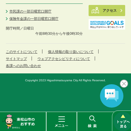
アクセス
市民課の一部日曜窓口開庁
保険年金課の一部日曜窓口開庁
開庁時間／
日曜日
午前8時30分から午後0時30分
このサイトについて
個人情報の取り扱いについて
サイトマップ
ウェブアクセシビリティについて
各課へのお問い合わせ
Copyright 2023 Higashimatsuyama City All Rights Reserved.
東
メ
検
松
ニ
索
山
ュ