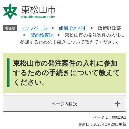
ペ
メ
ー
ニ
ジ
ュ
の
ー
先
を
トップページ
>
組織でさがす
>
政策財政部
現在地
頭
飛
>
契約検査課
>
東松山市の発注案件の入札に
で
ば
参加するための手続きについて教えてください。
す
し
。
て
本
本
文
東松山市の発注案件の入札に参加
文
へ
するための手続きについて教えて
ください。
ページ内目次
ページID：0001361
更新日：2023年2月28日更新