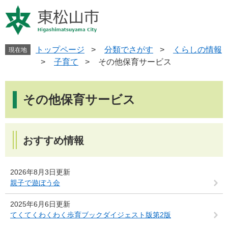
ペ
メ
ー
ニ
ジ
ュ
の
ー
先
を
トップページ
>
分類でさがす
>
くらしの情報
現在地
頭
飛
>
子育て
>
その他保育サービス
で
ば
す
し
本
。
て
文
その他保育サービス
本
文
へ
おすすめ情報
2026年8月3日更新
親子で遊ぼう会
2025年6月6日更新
てくてくわくわく歩育ブックダイジェスト版第2版